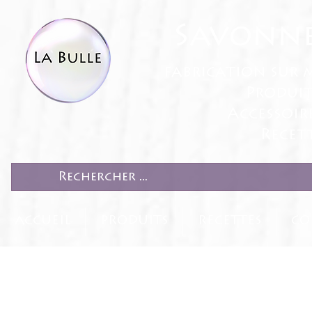
Savonne
fabrication sur 
Produit
Accessoir
Recett
ACCUEIL
PRODUITS
RECETTES
CO