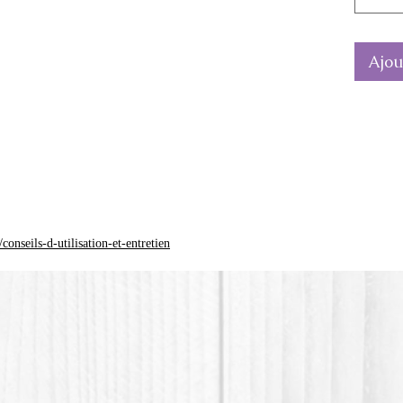
La coul
différen
Ajou
*Le pla
(Polylac
d'origin
onseils-d-utilisation-et-entretien