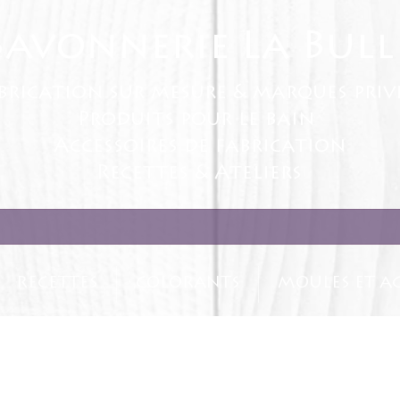
Savonnerie La Bull
brication sur mesure & marques priv
Produits pour le bain
Accessoires de fabrication
Recettes & Ateliers
RECETTES
COLORANTS
MOULES ET AC