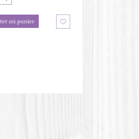
eur du moule peut être
te de l'image.
ter au panier
stique PLA ou Acide polylactique
tic acid) est une matière plastique
e végétale.