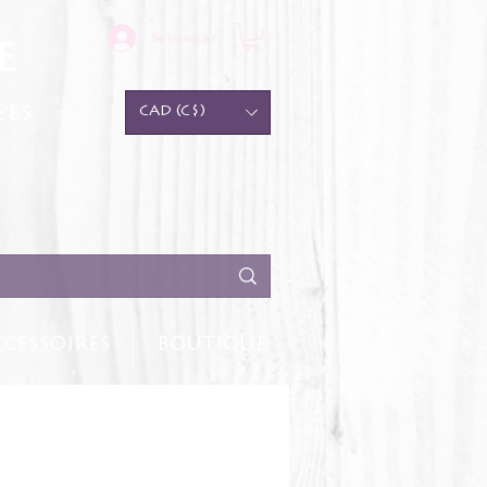
Se connecter
e
ées
CAD (C$)
CESSOIRES
BOUTIQUE