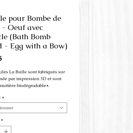
le pour Bombe de
 - Oeuf avec
le (Bath Bomb
 - Egg with a Bow)
Prix
$
les La Bulle sont fabriqués sur
e par impression 3D et sont
e matière biodégradable*.
:
*
 est fait en 3 parties et s'utilise
resse à la main.
tionner
ons du moule : 7 cm x 5 cm x 4
*
hauteur