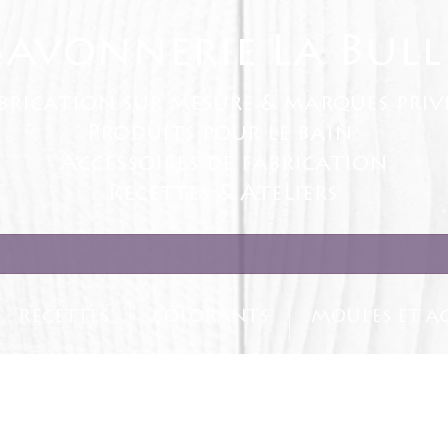
Savonnerie La Bull
brication sur mesure & marques priv
Produits pour le bain
Accessoires de fabrication
Recettes & Ateliers
RECETTES
COLORANTS
MOULES ET AC