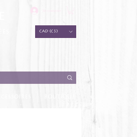
Se connecter
e
ées
CAD (C$)
CESSOIRES
BOUTIQUE