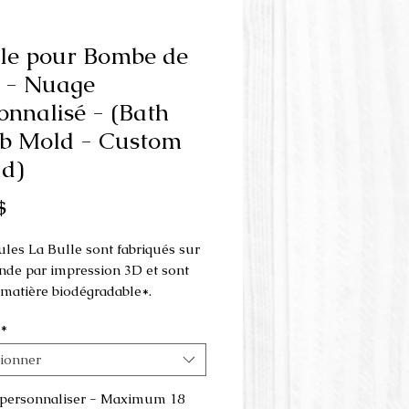
le pour Bombe de
 - Nuage
onnalisé - (Bath
b Mold - Custom
d)
Prix
$
les La Bulle sont fabriqués sur
e par impression 3D et sont
e matière biodégradable*.
*
 votre message personnalisé.
m 18 caractères
tionner
ions du moule:
 personnaliser - Maximum 18