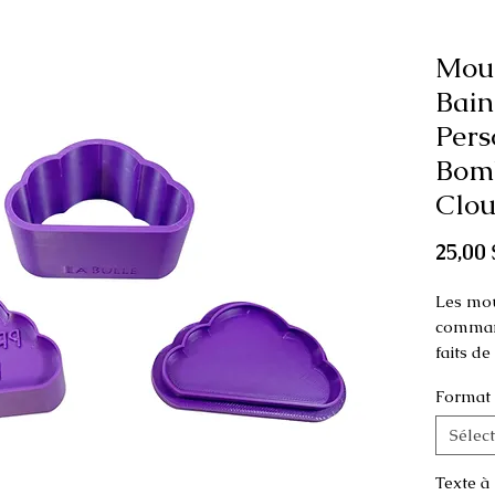
Mou
Bain
Pers
Bom
Clou
25,00 
Les mou
command
faits d
Format
Ajoutez
Maximu
Sélec
Dimens
Texte à