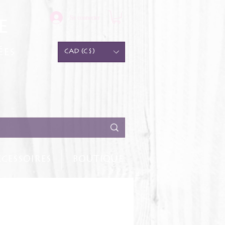
Se connecter
e
ées
CAD (C$)
CESSOIRES
BOUTIQUE