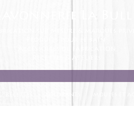
Savonnerie La Bull
brication sur mesure & marques priv
Produits pour le bain
Accessoires de fabrication
Recettes & Ateliers
RECETTES
COLORANTS
MOULES ET AC