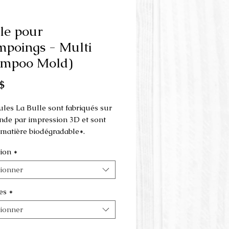
le pour
poings - Multi
ampoo Mold)
Prix
$
les La Bulle sont fabriqués sur
e par impression 3D et sont
e matière biodégradable*.
ion
*
e multiple est fait en 3 parties
ilise comme presse à la main
.
tionner
ensions peuvent varier selon le
es
*
hoisi.
tionner
eur du moule peut être