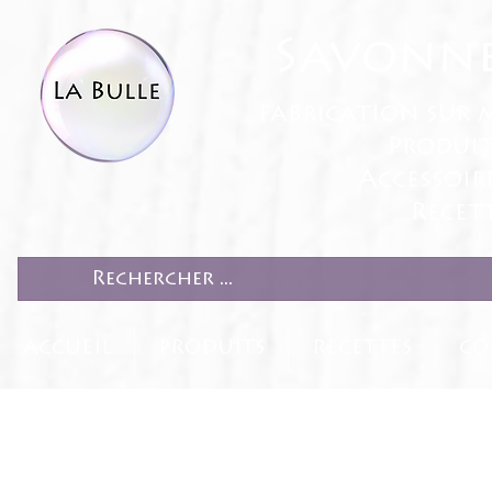
Savonne
fabrication sur 
Produit
Accessoir
Recett
ACCUEIL
PRODUITS
RECETTES
CO