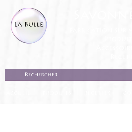
Savonne
fabrication sur 
Produit
Accessoir
Recett
ACCUEIL
PRODUITS
RECETTES
CO