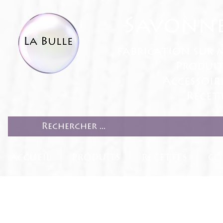
Savonne
fabrication sur 
Produit
Accessoir
Recett
ACCUEIL
PRODUITS
RECETTES
CO