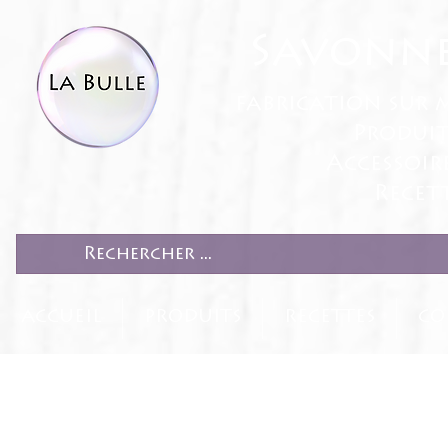
Savonne
fabrication sur 
Produit
Accessoir
Recett
ACCUEIL
PRODUITS
RECETTES
CO