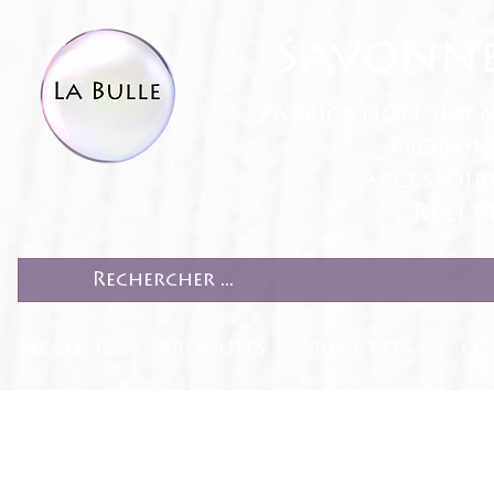
Savonne
fabrication sur 
Produit
Accessoir
Recett
ACCUEIL
PRODUITS
RECETTES
CO