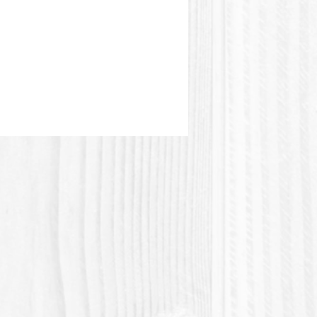
te de l'image.
stique PLA ou Acide polylactique
tic acid) est une matière plastique
e végétale.