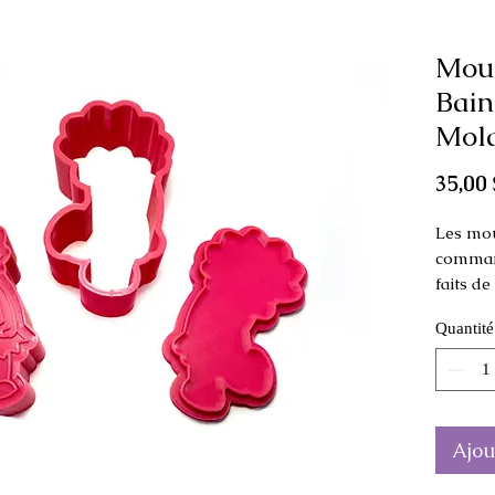
Mou
Bain
Mold
35,00 
Les mou
command
faits d
Quantité
Ce moule
comme p
Dimensi
4 cm de
Ajou
La coul