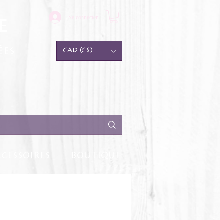
Se connecter
e
ées
CAD (C$)
CESSOIRES
BOUTIQUE