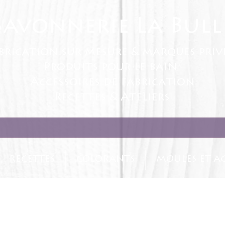
Savonnerie La Bull
brication sur mesure & marques priv
Produits pour le bain
Accessoires de fabrication
Recettes & Ateliers
RECETTES
COLORANTS
MOULES ET AC