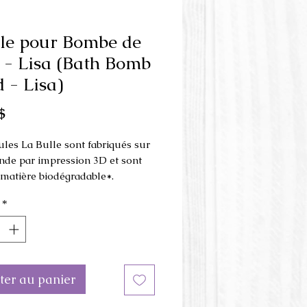
le pour Bombe de
 - Lisa (Bath Bomb
 - Lisa)
Prix
$
les La Bulle sont fabriqués sur
e par impression 3D et sont
e matière biodégradable*.
*
 est fait en 3 parties et s'utilise
resse à la main
.
ons du moule : 5 cm x 9.5 cm x
 hauteur
ter au panier
eur du moule peut être