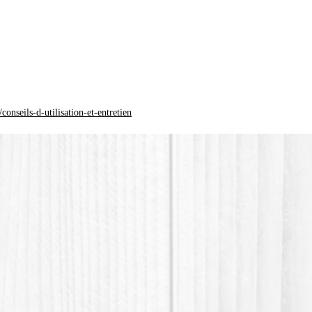
différen
*Le pla
(Polylac
d'origin
onseils-d-utilisation-et-entretien