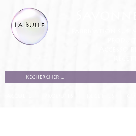
Savonne
fabrication sur 
Produit
Accessoir
Recett
ACCUEIL
PRODUITS
RECETTES
CO