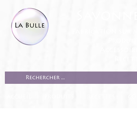
Savonne
fabrication sur 
Produit
Accessoir
Recett
ACCUEIL
PRODUITS
RECETTES
CO