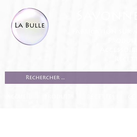
Savonne
fabrication sur 
Produit
Accessoir
Recett
ACCUEIL
PRODUITS
RECETTES
CO