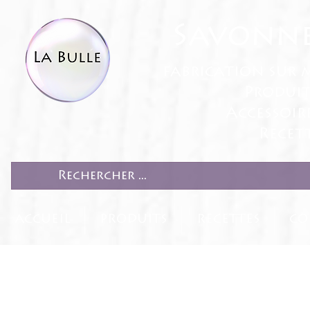
Savonne
fabrication sur 
Produit
Accessoir
Recett
ACCUEIL
PRODUITS
RECETTES
CO