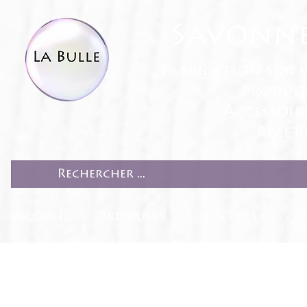
Savonne
fabrication sur 
Produit
Accessoir
Recett
ACCUEIL
PRODUITS
RECETTES
CO