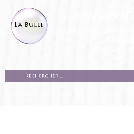
Savonne
fabrication sur 
Produit
Accessoir
Recett
ACCUEIL
PRODUITS
RECETTES
CO