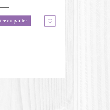
3D : 6 cm x 7 cm x 6.5 cm de
r
eur du moule peut être
ter au panier
te de l'image.
stique PLA ou Acide polylactique
tic acid) est une matière plastique
e végétale.