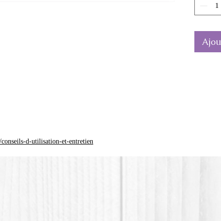
Fraise 
hauteu
La coul
Ajou
différen
*Le pla
(Polylac
d'origin
onseils-d-utilisation-et-entretien