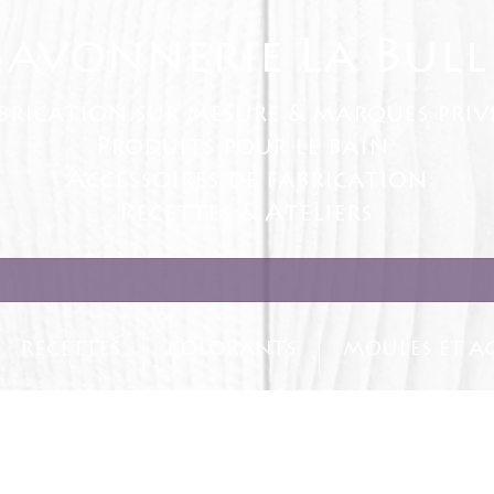
Savonnerie La Bull
brication sur mesure & marques priv
Produits pour le bain
Accessoires de fabrication
Recettes & Ateliers
RECETTES
COLORANTS
MOULES ET AC