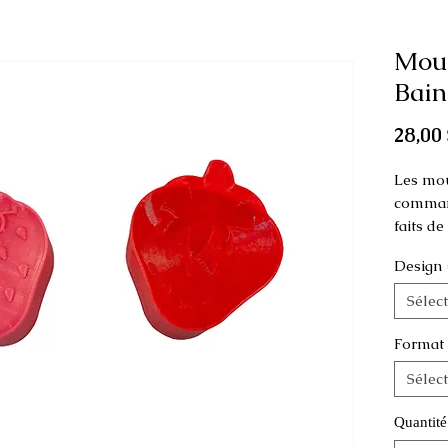
Mou
Bain
28,00 
Les mou
command
faits d
Design
Ce moule
comme p
Sélec
Dimens
Format
Fraise 2
Sélec
de haut
Fraise 2
Quantité
3.5 cm 