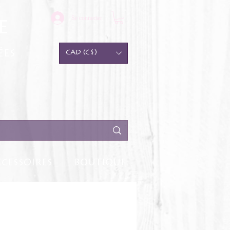
Se connecter
e
ées
CAD (C$)
CESSOIRES
BOUTIQUE