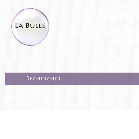
Savonne
fabrication sur 
Produit
Accessoir
Recett
ACCUEIL
PRODUITS
RECETTES
CO