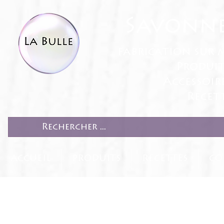
Savonne
fabrication sur 
Produit
Accessoir
Recett
ACCUEIL
PRODUITS
RECETTES
CO