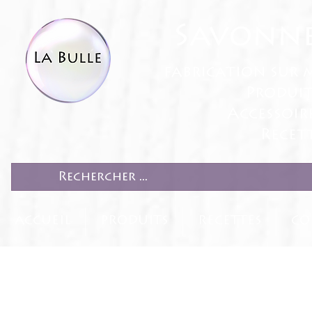
Savonne
fabrication sur 
Produit
Accessoir
Recett
ACCUEIL
PRODUITS
RECETTES
CO