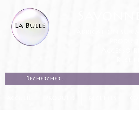
Savonne
fabrication sur 
Produit
Accessoir
Recett
ACCUEIL
PRODUITS
RECETTES
CO