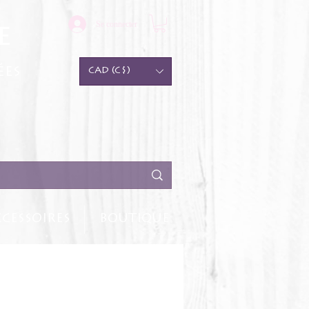
Se connecter
e
ées
CAD (C$)
CESSOIRES
BOUTIQUE