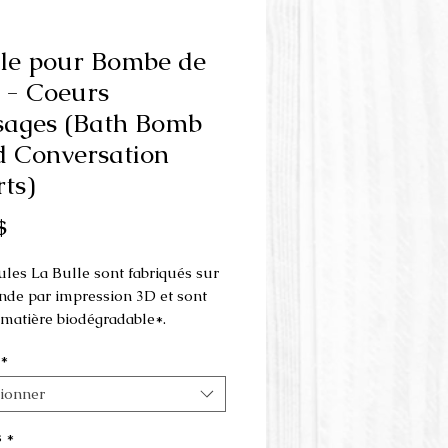
le pour Bombe de
 - Coeurs
ages (Bath Bomb
 Conversation
ts)
Prix
$
les La Bulle sont fabriqués sur
e par impression 3D et sont
e matière biodégradable*.
*
 est fait en 3 parties et s'utilise
resse à la main
.
tionner
ions du moule:
s
*