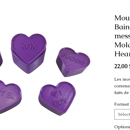
Mou
Bain
mess
Mold
Hear
22,00 
Les mou
command
faits d
Format
Ce moule
comme p
Sélec
Dimens
Option