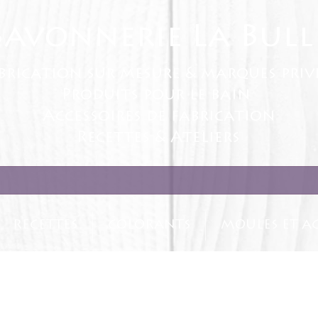
Savonnerie La Bull
brication sur mesure & marques priv
Produits pour le bain
Accessoires de fabrication
Recettes & Ateliers
RECETTES
COLORANTS
MOULES ET AC