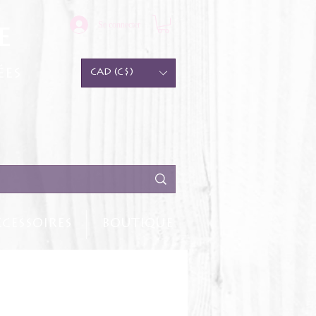
Se connecter
e
ées
CAD (C$)
CESSOIRES
BOUTIQUE