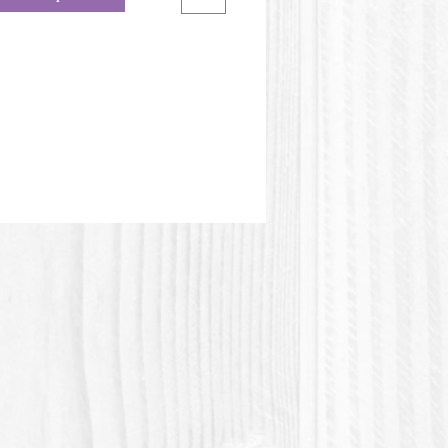
eur du moule peut être
te de l'image.
stique PLA ou Acide polylactique
tic acid) est une matière plastique
e végétale.