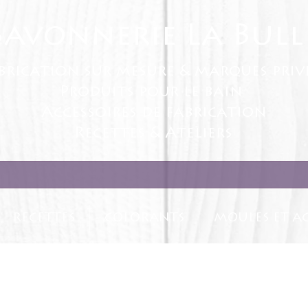
Savonnerie La Bull
brication sur mesure & marques priv
Produits pour le bain
Accessoires de fabrication
Recettes & Ateliers
RECETTES
COLORANTS
MOULES ET AC