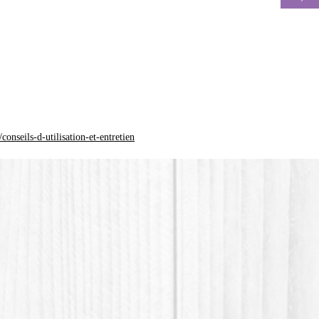
La coul
différen
*Le pla
(Polylac
d'origin
onseils-d-utilisation-et-entretien