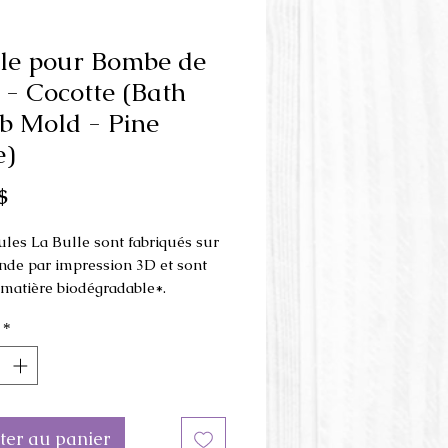
le pour Bombe de
 - Cocotte (Bath
 Mold - Pine
e)
Prix
$
les La Bulle sont fabriqués sur
e par impression 3D et sont
e matière biodégradable*.
*
 est fait en 3 parties et s'utilise
resse à la main
.
ons du moule : 7 cm x 8.5 cm x
 hauteur.
ter au panier