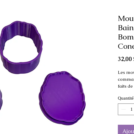
Mou
Bain
Bomb
Con
32,00 
Les mou
command
faits d
Quantité
Ce moule
comme p
Dimensi
4 cm de
Ajou