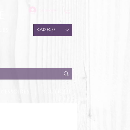
Se connecter
e
ées
CAD (C$)
CESSOIRES
BOUTIQUE