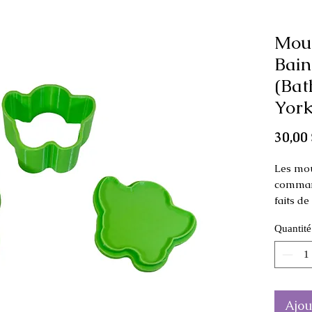
Mou
Bain
(Bat
York
30,00 
Les mou
command
faits d
Quantité
Ce moule
comme p
Dimensi
cm de 
Ajou