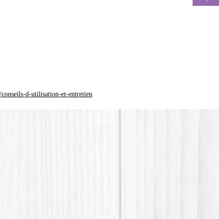
La coul
différen
*Le plas
(Acide p
plastiqu
n'est pa
onseils-d-utilisation-et-entretien