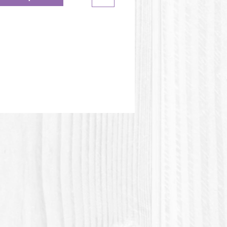
eur du moule peut être
te de l'image.
tique PLA ou Polylactic acid
olylactique) est une matière
e d'origine végétale. Cette matière
s résistante à la chaleur.