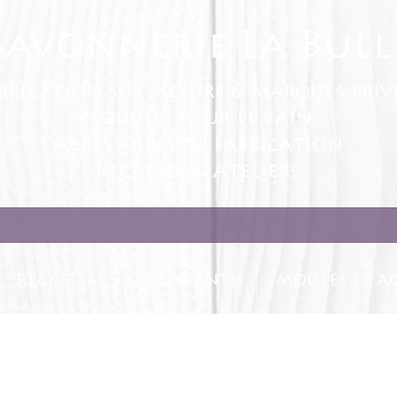
Savonnerie La Bull
brication sur mesure & marques priv
Produits pour le bain
Accessoires de fabrication
Recettes & Ateliers
RECETTES
COLORANTS
MOULES ET AC