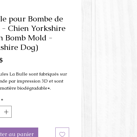
le pour Bombe de
 - Chien Yorkshire
h Bomb Mold -
shire Dog)
Prix
$
les La Bulle sont fabriqués sur
e par impression 3D et sont
e matière biodégradable*.
*
 est fait en 3 parties et s'utilise
resse à la main
.
on du moule: 8.5 cm x 8 cm x 4
hauteur
ter au panier