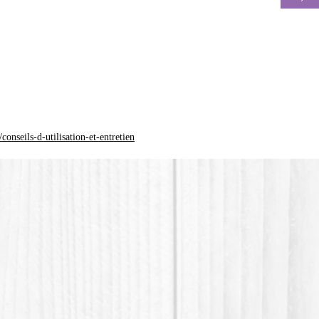
La coul
différen
*Le plas
(Acide p
plastiqu
n'est pa
onseils-d-utilisation-et-entretien