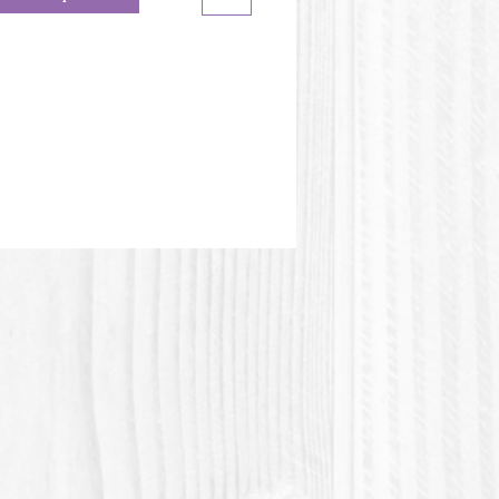
eur du moule peut être
te de l'image.
tique PLA ou Polylactic acid
olylactique) est une matière
e d'origine végétale. Cette matière
s résistante à la chaleur.