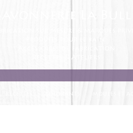
Savonnerie La Bull
brication sur mesure & marques priv
Produits pour le bain
Accessoires de fabrication
Recettes & Ateliers
RECETTES
COLORANTS
MOULES ET AC