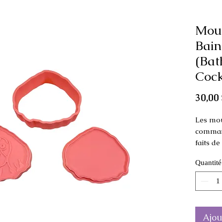
Mou
Bain
(Bat
Cock
30,00 
Les mou
command
faits d
Quantité
Ce moule
comme p
Dimensi
cm de 
Ajou