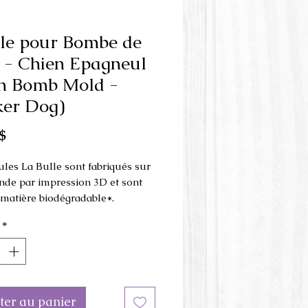
le pour Bombe de
 - Chien Epagneul
h Bomb Mold -
er Dog)
Prix
$
les La Bulle sont fabriqués sur
e par impression 3D et sont
e matière biodégradable*.
*
 est fait en 3 parties et s'utilise
resse à la main
.
on du moule: 8.5 cm x 7 cm x 4
hauteur
ter au panier