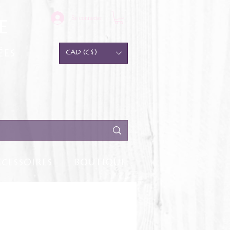
Se connecter
e
ées
CAD (C$)
CESSOIRES
BOUTIQUE