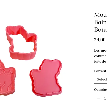
Mou
Bain
Bomb
24,00 
Les mou
command
faits d
Format
Ce moule
comme p
Sélec
Dimens
Quantité
Petit :
Régulie
hauteu