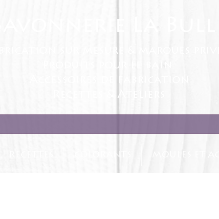
Savonnerie La Bull
brication sur mesure & marques priv
Produits pour le bain
Accessoires de fabrication
Recettes & Ateliers
RECETTES
COLORANTS
MOULES ET AC