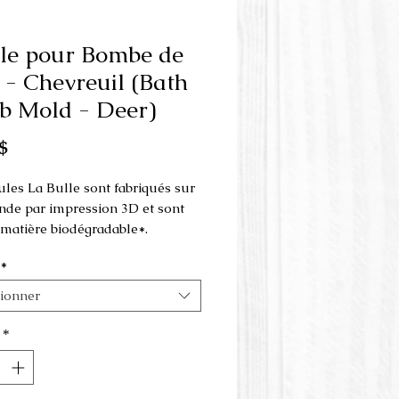
le pour Bombe de
 - Chevreuil (Bath
 Mold - Deer)
Prix
$
les La Bulle sont fabriqués sur
e par impression 3D et sont
e matière biodégradable*.
*
 est fait en 3 parties et s'utilise
resse à la main.
tionner
ions du moule :
*
 7 cm x 8 cm x 3.5 cm de hauteur
r: 8.5 cm x 10 cm x 4 cm de
r