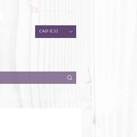
Se connecter
e
ées
CAD (C$)
CESSOIRES
BOUTIQUE