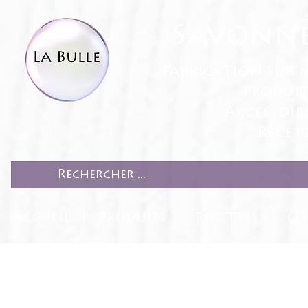
Savonne
fabrication sur 
Produit
Accessoir
Recett
ACCUEIL
PRODUITS
RECETTES
CO