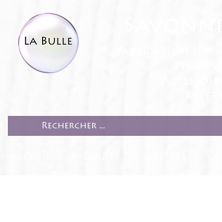
Savonne
fabrication sur 
Produit
Accessoir
Recett
ACCUEIL
PRODUITS
RECETTES
CO