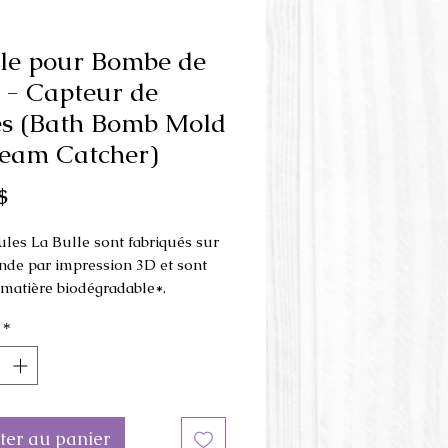
le pour Bombe de
 - Capteur de
s (Bath Bomb Mold
eam Catcher)
Prix
$
les La Bulle sont fabriqués sur
e par impression 3D et sont
e matière biodégradable*.
*
ons du moule: 6 cm x 9.5 cm x
 hauteur
eur du moule peut être
te de l'image.
ter au panier