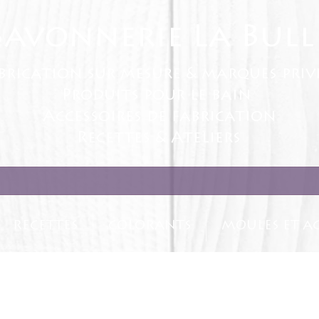
Savonnerie La Bull
brication sur mesure & marques priv
Produits pour le bain
Accessoires de fabrication
Recettes & Ateliers
RECETTES
COLORANTS
MOULES ET AC