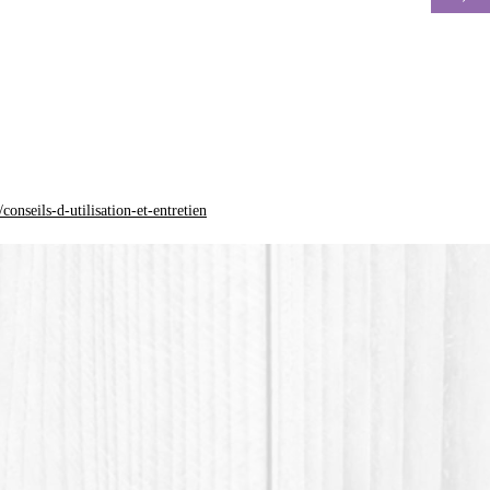
*Le pla
(Polylac
d'origin
onseils-d-utilisation-et-entretien