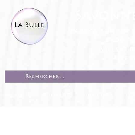
Savonne
fabrication sur 
Produit
Accessoir
Recett
ACCUEIL
PRODUITS
RECETTES
CO