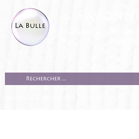
Savonne
fabrication sur 
Produit
Accessoir
Recett
ACCUEIL
PRODUITS
RECETTES
CO