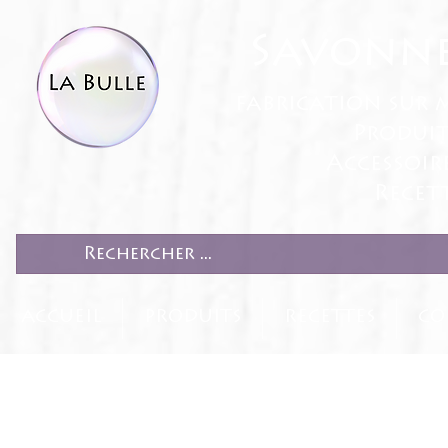
Savonne
fabrication sur 
Produit
Accessoir
Recett
ACCUEIL
PRODUITS
RECETTES
CO