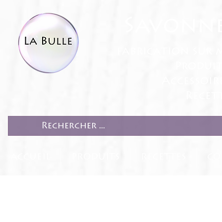
Savonne
fabrication sur 
Produit
Accessoir
Recett
ACCUEIL
PRODUITS
RECETTES
CO