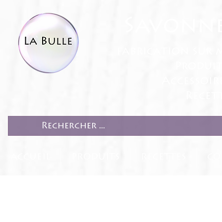
Savonne
fabrication sur 
Produit
Accessoir
Recett
ACCUEIL
PRODUITS
RECETTES
CO