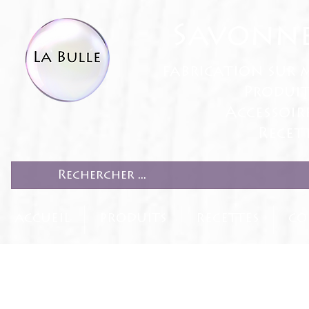
Savonne
fabrication sur 
Produit
Accessoir
Recett
ACCUEIL
PRODUITS
RECETTES
CO