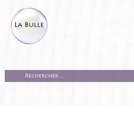
Savonne
fabrication sur 
Produit
Accessoir
Recett
ACCUEIL
PRODUITS
RECETTES
CO