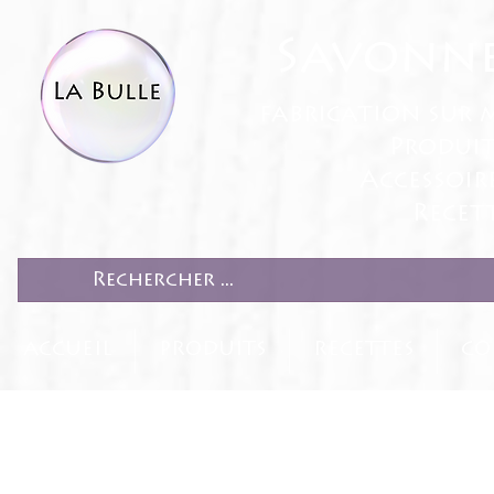
Savonne
fabrication sur 
Produit
Accessoir
Recett
ACCUEIL
PRODUITS
RECETTES
CO