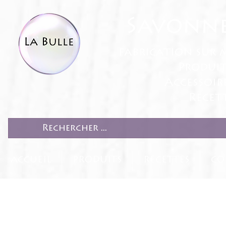
Savonne
fabrication sur 
Produit
Accessoir
Recett
ACCUEIL
PRODUITS
RECETTES
CO