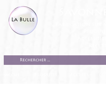
Savonne
fabrication sur 
Produit
Accessoir
Recett
ACCUEIL
PRODUITS
RECETTES
CO