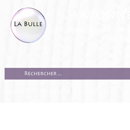
Savonne
fabrication sur 
Produit
Accessoir
Recett
ACCUEIL
PRODUITS
RECETTES
CO