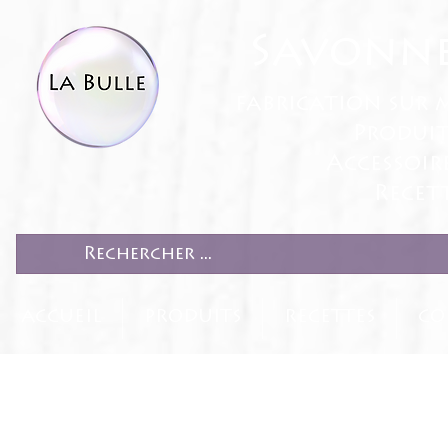
Savonne
fabrication sur 
Produit
Accessoir
Recett
ACCUEIL
PRODUITS
RECETTES
CO