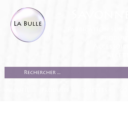
Savonne
fabrication sur 
Produit
Accessoir
Recett
ACCUEIL
PRODUITS
RECETTES
CO