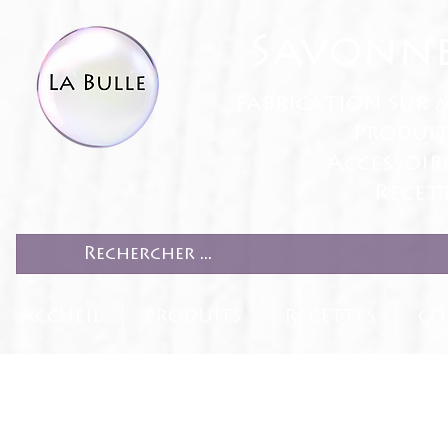
Savonne
fabrication sur 
Produit
Accessoir
Recett
ACCUEIL
PRODUITS
RECETTES
CO