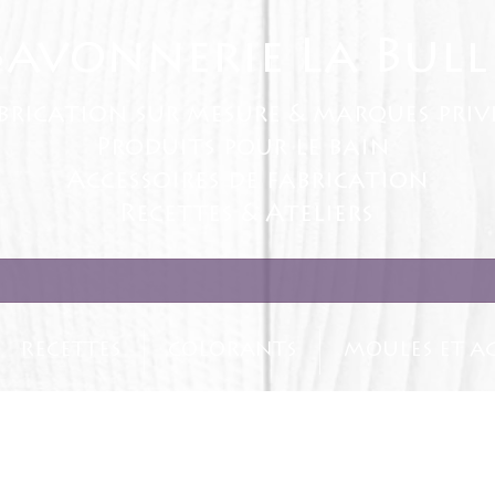
Savonnerie La Bull
brication sur mesure & marques priv
Produits pour le bain
Accessoires de fabrication
Recettes & Ateliers
RECETTES
COLORANTS
MOULES ET AC