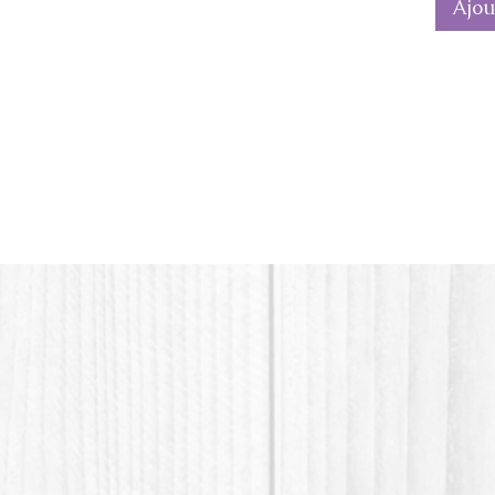
Ajou
Produit
plastiqu