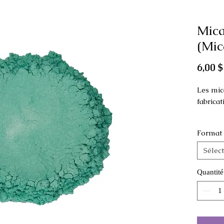
Mica
(Mic
6,00 $
Les mic
fabrica
Approuv
Format
produits
*Ce pro
Sélec
contact
bain.
Quantité
Pour us
hors de
animaux