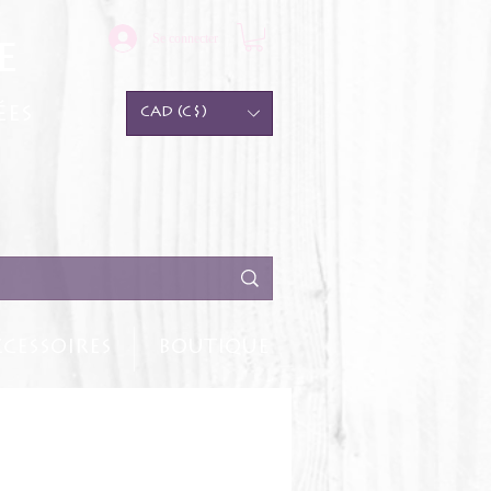
Se connecter
e
ées
CAD (C$)
CESSOIRES
BOUTIQUE