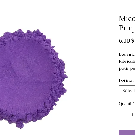
Mica
Purp
6,00 $
Les mic
fabrica
pour pe
Format
Approuv
produits
Sélec
yeux.
Quantité
Pour us
hors de
animaux