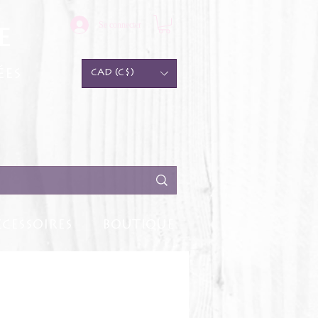
Se connecter
e
ées
CAD (C$)
CESSOIRES
BOUTIQUE