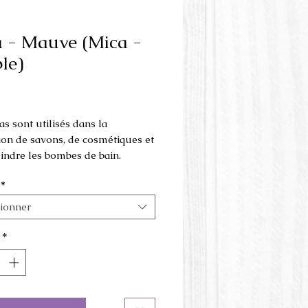
 - Mauve (Mica -
le)
Prix
as sont utilisés dans la
tion de savons, de cosmétiques et
indre les bombes de bain.
*
é pour les cosmétiques; les
 pour le bain, les lèvres et les
tionner
*
age externe seulement. Tenir
 portée des enfants et des
 de compagnie. Ne pas inhaler.