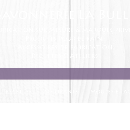
Savonnerie La Bull
brication sur mesure & marques priv
Produits pour le bain
Accessoires de fabrication
Recettes & Ateliers
RECETTES
COLORANTS
MOULES ET AC