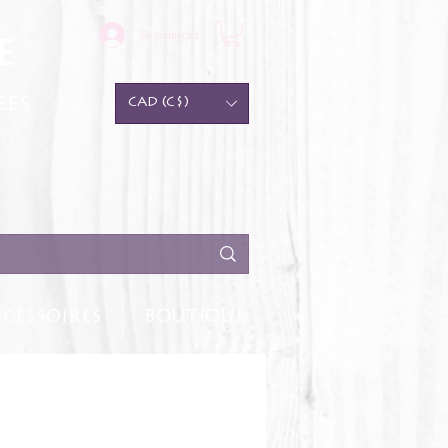
Se connecter
e
ées
CAD (C$)
CESSOIRES
BOUTIQUE