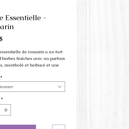
e Essentielle -
arin
Prix
$
 essentielle de romarin a un fort
'herbes fraîches avec un parfum
ais, mentholé et herbacé et une
boisée-balsamique.
*
utilisé en médecine depuis
rs milliers d'années et ses
tionner
s étaient traditionnellement
pour purifier l'air.
*
origine: Espagne
s d'extraction: distillé à la