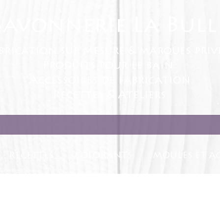
Savonnerie La Bull
brication sur mesure & marques priv
Produits pour le bain
Accessoires de fabrication
Recettes & Ateliers
RECETTES
COLORANTS
MOULES ET AC