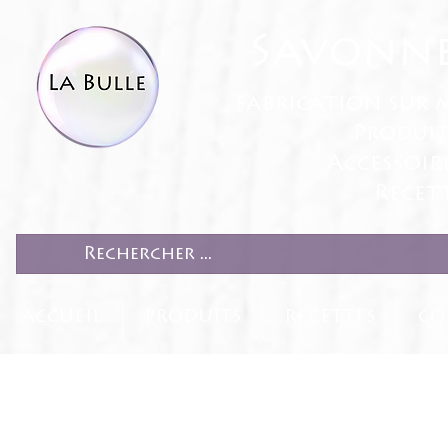
Savonne
fabrication sur 
Produit
Accessoir
Recett
ACCUEIL
PRODUITS
RECETTES
CO