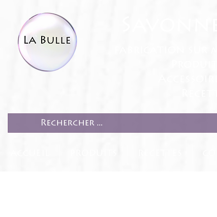
Savonne
fabrication sur 
Produit
Accessoir
Recett
ACCUEIL
PRODUITS
RECETTES
CO