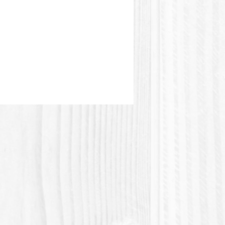
 Polysorbate 80.
age externe seulement. Tenir
 portée des enfants et des
 de compagnie. Ne pas inhaler.