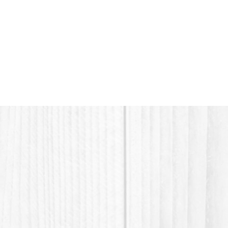
avec le
Pour us
hors de
animaux