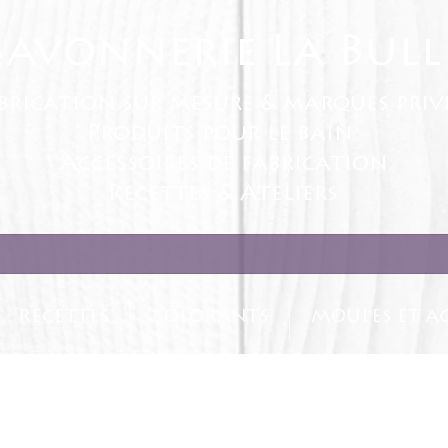
Savonnerie La Bull
brication sur mesure & marques priv
Produits pour le bain
Accessoires de fabrication
Recettes & Ateliers
RECETTES
COLORANTS
MOULES ET AC