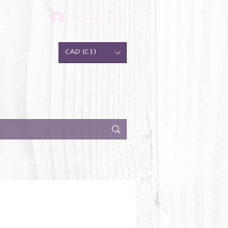
Se connecter
e
ées
CAD (C$)
CESSOIRES
BOUTIQUE