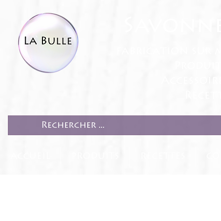
Savonne
fabrication sur 
Produit
Accessoir
Recett
ACCUEIL
PRODUITS
RECETTES
CO